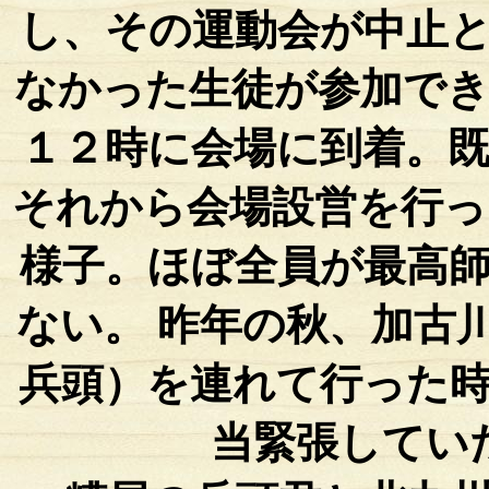
し、その運動会が中止
なかった生徒が参加で
１２時に会場に到着。
それから会場設営を行っ
様子。ほぼ全員が最高
ない。 昨年の秋、加古
兵頭）を連れて行った
当緊張してい