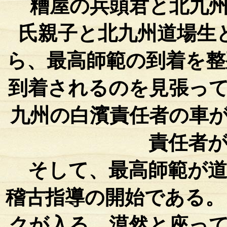
糟屋の兵頭君と北九州
氏親子と北九州道場生
ら、最高師範の到着を整
到着されるのを見張っ
九州の白濱責任者の車
責任者
そして、最高師範が道
稽古指導の開始である。
クが入る。漠然と座っ